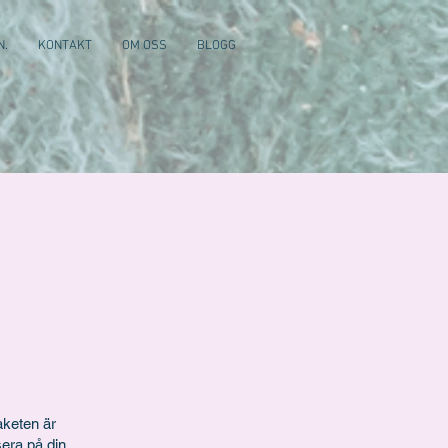
N.
KONTAKT
OM OSS
BLOGG
aketen är
sera på din