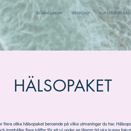
BEHANDLINGAR
WEBBSHOP
KURSER/FÖRELÄS
HÄLSOPAKET
r flera olika hälsopaket beroende på vilka utmaningar du har. Hälsop
h innehåller flera träffar för att vi under en längre tid ska kunna foku