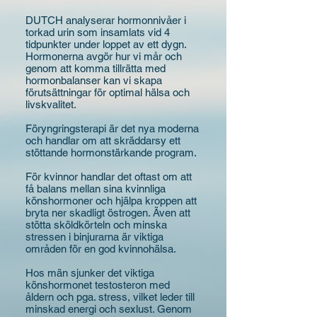
DUTCH analyserar hormonnivåer i
torkad urin som insamlats vid 4
tidpunkter under loppet av ett dygn.
Hormonerna avgör hur vi mår och
genom att komma tillrätta med
hormonbalanser kan vi skapa
förutsättningar för optimal hälsa och
livskvalitet.
Föryngringsterapi är det nya moderna
och handlar om att skräddarsy ett
stöttande hormonstärkande program.
För kvinnor handlar det oftast om att
få balans mellan sina kvinnliga
könshormoner och hjälpa kroppen att
bryta ner skadligt östrogen. Även att
stötta sköldkörteln och minska
stressen i binjurarna är viktiga
områden för en god kvinnohälsa.
Hos män sjunker det viktiga
könshormonet testosteron med
åldern och pga. stress, vilket leder till
minskad energi och sexlust. Genom