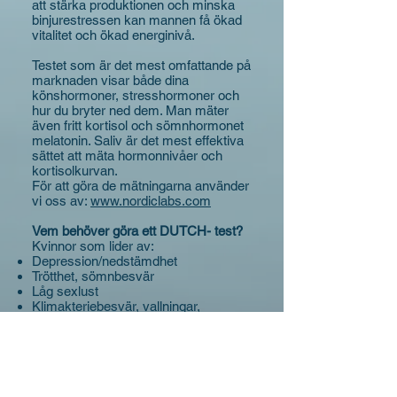
att stärka produktionen och minska
binjurestressen kan mannen få ökad
vitalitet och ökad energinivå.
Testet som är det mest omfattande på
marknaden visar både dina
könshormoner, stresshormoner och
hur du bryter ned dem. Man mäter
även fritt kortisol och sömnhormonet
melatonin. Saliv är det mest effektiva
sättet att mäta hormonnivåer och
kortisolkurvan.
För att göra de mätningarna använder
vi oss av:
www.nordiclabs.com
Vem behöver göra ett DUTCH- test?
Kvinnor som lider av:
Depression/nedstämdhet
Trötthet, sömnbesvär
Låg sexlust
Klimakteriebesvär, vallningar,
sömnstörningar, värkande leder, torra
slemhinnor
Humörsvängningar, irritation,
gråtattacker, raseriutbrott
PMS, endometrios, PCOS,
oregelbunden mens, infertilitet,