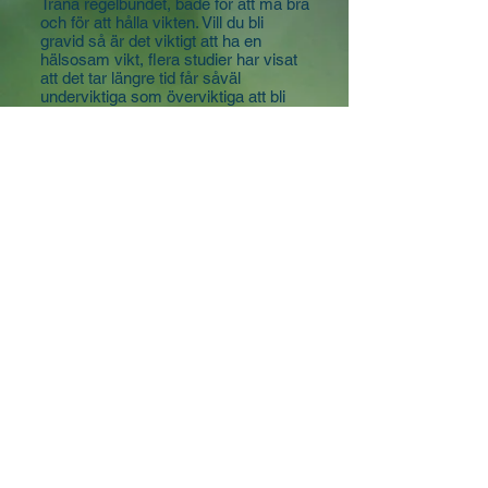
Träna regelbundet, både för att må bra
och för att hålla vikten. Vill du bli
gravid så är det viktigt att ha en
hälsosam vikt, flera studier har visat
att det tar längre tid får såväl
underviktiga som överviktiga att bli
gravida. När du tränar frigörs både
signalsubstanser och endorfiner som
påverkar ditt välmående.
Vad kan Helhet by M:s
hormonklinik göra för
dig?
För att stötta din kropp, skapa
förutsättningar för en hormonell
balans och ge skräddarsydda råd för
just dig kan du boka något av
följande:
Hormonell rådgivning
Hårmineralanalys
Dutch-test
Är du osäker på vad som passar dig?