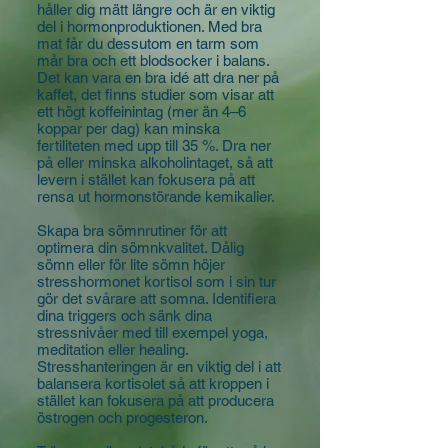
håller dig mätt längre och är en viktig
del i hormonproduktionen. Med bra
mat får du dessutom en tarm som
mår bra och ett blodsocker i balans.
Det kan vara en bra idé att dra ner på
kaffet, det finns studier som visar att
ett högt koffeinintag (mer än 4–6
koppar per dag) kan minska
fertiliteten med upp till 35 %. Dra ner
på eller minska alkoholintaget, så att
levern i stället kan fokusera på att
rensa ut hormonstörande kemikalier.
Skapa bra sömnrutiner för att
optimera din sömnkvalitet. Dålig
sömn eller för lite sömn höjer
stresshormonet kortisol som i sin tur
gör det svårare att somna. Identifiera
dina triggers och sänk dina
stressnivåer med till exempel yoga,
meditation eller healing.
Stresshanteringen är en viktig del i att
balansera kortisolet så att kroppen i
stället kan fokusera på att producera
östrogen och progesteron.