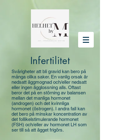
Infertilitet
Svårigheter att bli gravid kan bero på
många olika saker. En vanlig orsak är
nedsatt äggmognad och/eller nedsatt
eller ingen ägglossning alls. Oftast
beror det på en störning av balansen
mellan det manliga hormonet
(androgen) och det kvinnliga
hormonet (östrogen). I andra fall kan
det bero på minskar koncentration av
det follikelstimulerande hormonet
(FSH) och/eller av hormonet LH som
ser till så att ägget frigörs.