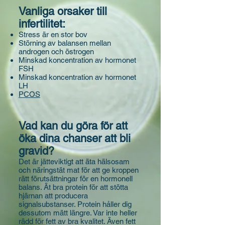
Vanliga orsaker till
infertilitet:
Stress är en stor bov
Störning av balansen mellan
androgen och östrogen
Minskad koncentration av hormonet
FSH
Minskad koncentration av hormonet
LH
PCOS
Vad kan du göra för att
öka dina chanser att bli
gravid?
Det är jätteviktigt att äta hälsosam
och näringstät mat för att ge kroppen
rätt förutsättningar för en hormonell
balans. Ät bra protein för att stötta
hjärnan att producera
signalsubstanser. Protein håller dig
dessutom mätt längre. Var inte heller
rädd för fett av bra kvalitet. Även fett