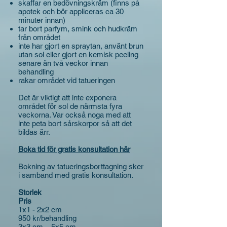
skaffar en bedövningskräm (finns på
apotek och bör appliceras ca 30
minuter innan)
tar bort parfym, smink och hudkräm
från området
inte har gjort en spraytan, använt brun
utan sol eller gjort en kemisk peeling
senare än två veckor innan
behandling
rakar området vid tatueringen
Det är viktigt att inte exponera
området för sol de närmsta fyra
veckorna. Var också noga med att
inte peta bort sårskorpor så att det
bildas ärr.
Boka tid för gratis konsultation här
Bokning av tatueringsborttagning sker
i samband med gratis konsultation.
Storlek
Pris
1x1 - 2x2 cm
950 kr/behandling
3x3 cm – 5x5 cm