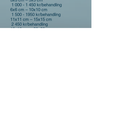
1 000 - 1 450
kr/behandling
6x6 cm – 10x10 cm
1 500 - 1950
kr/behandling
11x11 cm – 15x15 cm
2 450 kr/behandling
16x16 cm – 20x20 cm
2 950 kr/behandling
Läs mer om PicoSure-laser
här
. Där
ser du även flera före/efterbilder med
jättefint resultat!
Exempel på före och efter
Första besök,
före behandling
Efter tredje behandlingen