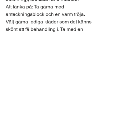
Att tänka på: Ta gärna med 
anteckningsblock och en varm tröja. 
Välj gärna lediga kläder som det känns 
skönt att få behandling i. Ta med en 
matlåda till lunch, mikro finns. Jag 
bjuder på fika, frukt och nötter.
Välkomna! 
Maria Hellström 070-8674169
#reikihealing
#kursreiki
Visa alla
Senaste inlägg