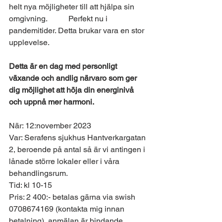
helt nya möjligheter till att hjälpa sin 
omgivning. 	Perfekt nu i 
pandemitider. Detta brukar vara en stor 
upplevelse.
Detta är en dag med personligt 
växande och andlig närvaro som ger 
dig möjlighet att höja din energinivå 
och uppnå mer harmoni.
När: 12:november 2023
Var: Serafens sjukhus Hantverkargatan 
2, beroende på antal så är vi antingen i 
lånade större lokaler eller i våra 
behandlingsrum.
Tid: kl 10-15
Pris: 2 400:- betalas gärna via swish 
0708674169 (kontakta mig innan 
betalning), anmälan är bindande.