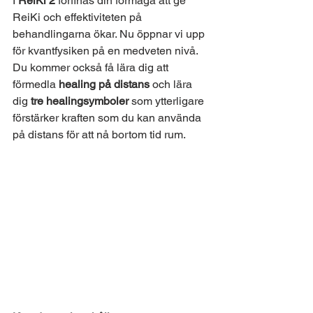
I 
ReiKi 2
 förfinas din förmåga att ge 
ReiKi och effektiviteten på 
behandlingarna ökar. Nu öppnar vi upp 
för kvantfysiken på en medveten nivå. 
Du kommer också få lära dig att 
förmedla 
healing på distans 
och lära 
dig 
tre healingsymboler
 som ytterligare 
förstärker kraften som du kan använda 
på distans för att nå bortom tid rum.