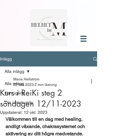
Inlägg
Alla inlägg
Maria Hellström
Alla inlägg
22 feb. 2023
2 min läsning
Kurs i ReiKi steg 2
Kom igång
söndagen 12/11-2023
Din community
Uppdaterat:
12 okt. 2023
Välkommen till en dag med healing, 
andligt växande, chakrasystemet och 
aktivering av ditt högre medvetande.