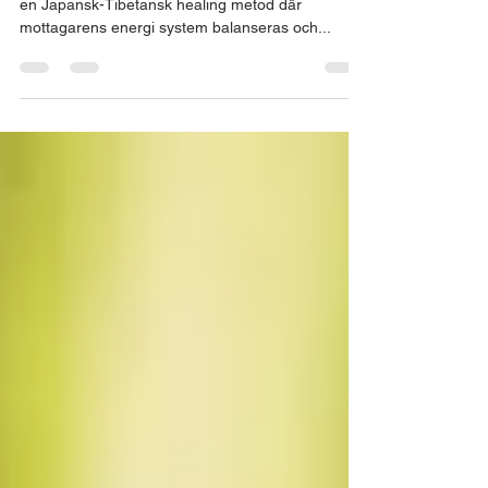
Kurs i energibalansering och Reiki steg 1 ReiKi är
en Japansk-Tibetansk healing metod där
mottagarens energi system balanseras och...