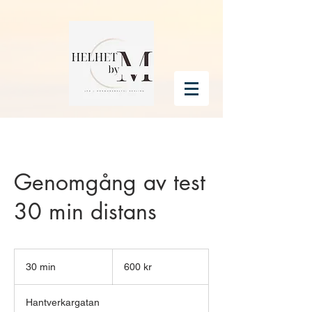
Genomgång av test
30 min distans
600
svenska
30 min
3
600 kr
kronor
0
m
Hantverkargatan
i