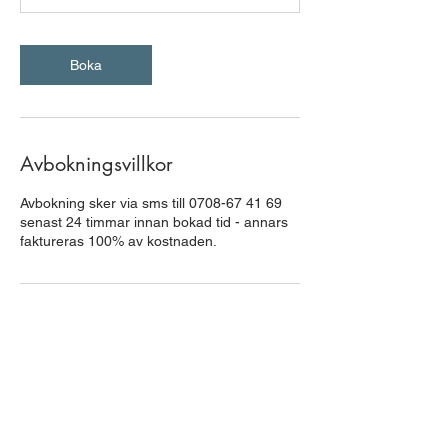
n
Boka
Avbokningsvillkor
Avbokning sker via sms till 0708-67 41 69
senast 24 timmar innan bokad tid - annars
faktureras 100% av kostnaden.
Kontaktuppgifter
Serafen, Hantverkargatan 2D, Stockholm,
Sverige