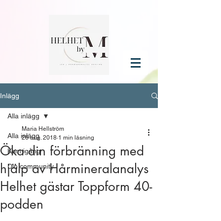
Inlägg
Alla inlägg
Maria Hellström
Alla inlägg
26 aug. 2018
1 min läsning
Öka din förbränning med
Kom igång
hjälp av Hårmineralanalys
Din community
Helhet gästar Toppform 40-
podden