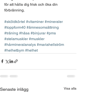
för att hålla dig frisk och öka din 
förbränning.
#sköldkörtel
#vitaminer
#mineraler
#toppform40
#ämnesomsättning
#träning
#häsa
#binjurar
#pms
#stelamuskler
#muskler
#hårmineralanalys
#mariahellström
#helhetbym
#helhet
Visa alla
Senaste inlägg